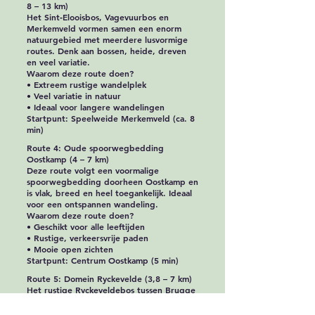
8 – 13 km)
Het Sint‑Elooisbos, Vagevuurbos en
Merkemveld vormen samen een enorm
natuurgebied met meerdere lusvormige
routes. Denk aan bossen, heide, dreven
en veel variatie.
Waarom deze route doen?
• Extreem rustige wandelplek
• Veel variatie in natuur
• Ideaal voor langere wandelingen
Startpunt: Speelweide Merkemveld (ca. 8
min)
Route 4: Oude spoorwegbedding
Oostkamp (4 – 7 km)
Deze route volgt een voormalige
spoorwegbedding doorheen Oostkamp en
is vlak, breed en heel toegankelijk. Ideaal
voor een ontspannen wandeling.
Waarom deze route doen?
• Geschikt voor alle leeftijden
• Rustige, verkeersvrije paden
• Mooie open zichten
Startpunt: Centrum Oostkamp (5 min)
Route 5: Domein Ryckevelde (3,8 – 7 km)
Het rustige Ryckeveldebos tussen Brugge
en Sijsele is ideaal voor wie houdt van
natuur, bossen en een vleugje