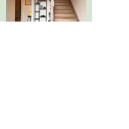
Wat te doen in de
streek
www.getyourguide.com
Provinciaal domein Bulscampveld: 2km
www.uitinvlaanderen.be
: activiteiten in de
buurt
www.visitbruges.be
: cultuur en musea
www.brugsommeland.be
: fietsen, wandelen
en terrasjes
www.toerismewesthoek.be
: WOI
www.dekust.be
: zon en zee
www.routen.be
: Fietsen en wandelen in en