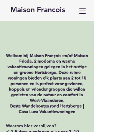
Maison Francois
Willkommen im
Casa Luca
Welkom bij Maison François en/of Maison
Frieda, 2 moderne en warme
vakantiewoningen gelegen in het rustige
en groene Hertsberge. Deze ruime
woningen bieden elk plaats aan 2 tot 10
personen en is perfect voor gezinnen,
koppels en vriendengroepen die willen
genieten van de natuur en comfort in
West‑Vlaanderen.
Beste Wandelroutes rond Hertsberge |
Casa Luca Vakantiewoningen
Waarom hier verblijven?
✔ 2 Ruime woningen elk voor 2–10